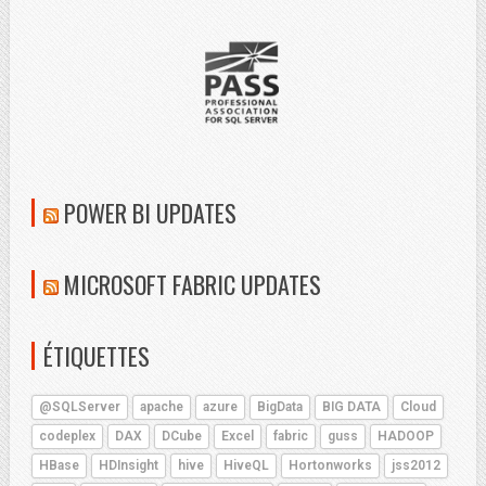
POWER BI UPDATES
MICROSOFT FABRIC UPDATES
ÉTIQUETTES
@SQLServer
apache
azure
BigData
BIG DATA
Cloud
codeplex
DAX
DCube
Excel
fabric
guss
HADOOP
HBase
HDInsight
hive
HiveQL
Hortonworks
jss2012