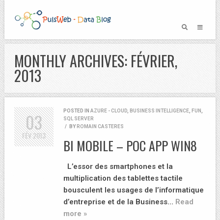
MONTHLY ARCHIVES: FÉVRIER,
2013
POSTED IN
AZURE - CLOUD
,
BUSINESS INTELLIGENCE
,
FUN
,
03
SQL SERVER
/
BY
ROMAIN CASTERES
FÉV
2013
BI MOBILE – POC APP WIN8
L’essor des smartphones et la
multiplication des tablettes tactile
bousculent les usages de l’informatique
d’entreprise et de la Business…
Read
more »