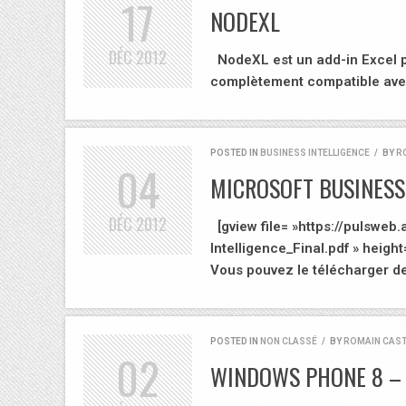
17
NODEXL
DÉC
2012
NodeXL est un add-in Excel pe
complètement compatible a
POSTED IN
BUSINESS INTELLIGENCE
/
BY
R
04
MICROSOFT BUSINESS 
DÉC
2012
[gview file= »https://pulswe
Intelligence_Final.pdf » heigh
Vous pouvez le télécharger d
POSTED IN
NON CLASSÉ
/
BY
ROMAIN CAS
02
WINDOWS PHONE 8 – 