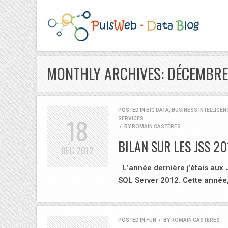
MONTHLY ARCHIVES: DÉCEMBRE
POSTED IN
BIG DATA
,
BUSINESS INTELLIGEN
18
SERVICES
/
BY
ROMAIN CASTERES
BILAN SUR LES JSS 20
DÉC
2012
L’année dernière j’étais aux
SQL Server 2012. Cette anné
POSTED IN
FUN
/
BY
ROMAIN CASTERES