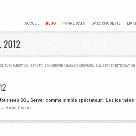
ACCUEIL
BLOG
PHARE DATA
DATA CHOUETTE
LIVR
, 2012
CE
,
ÉVÉNEMENT
,
SQL SERVER
,
SQL SERVER ANALYSIS SERVICES
,
SQL SERVER INTEGRATION
12
 Journées SQL Server comme simple spéctateur : Les journées 
e,…
Read more »