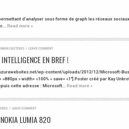
rmettant d’analyser sous forme de graph les réseaux sociaux. 
vec…
Read more »
OMAIN CASTERES
/
LEAVE COMMENT
INTELLIGENCE EN BREF !
b.azurewebsites.net/wp-content/uploads/2012/12/Microsoft-Bus
t= »880px » width= »100% » save= »1″] Poster créé par Kay Unkro
epuis cette adresse : Microsoft…
Read more »
TERES
/
LEAVE COMMENT
NOKIA LUMIA 820