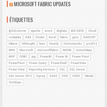
MICROSOFT FABRIC UPDATES
ÉTIQUETTES
@SQLServer
apache
azure
BigData
BIG DATA
Cloud
codeplex
DAX
DCube
Excel
fabric
guss
HADOOP
HBase
HDInsight
hive
HiveQL
Hortonworks
jss2012
MDX
Microsoft
microsoftfabric
MSDN
mstechdays
MVP
ODBC
pig
PowerBI
Power Bi
Power Pivot
PowerPivot
Power Query
PowerShell
PowerView
Power View
Reporting Services
SQL
SQL Server
SQL Server 2012
Sqoop
SSAS
SSIS
SSRS
Tabular
TechDays