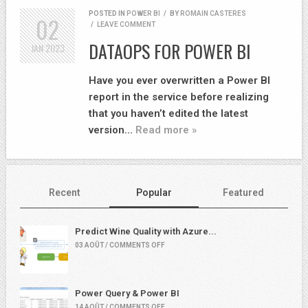
POSTED IN
POWER BI
/
BY
ROMAIN CASTERES
02
/
LEAVE COMMENT
DATAOPS FOR POWER BI
JAN
2023
Have you ever overwritten a Power BI
report in the service before realizing
that you haven’t edited the latest
version…
Read more »
Recent
Popular
Featured
Predict Wine Quality with Azure...
03 AOÛT / COMMENTS OFF
Power Query & Power BI
14 AOÛT / COMMENTS OFF