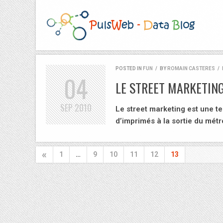
POSTED IN
FUN
/
BY
ROMAIN CASTERES
/
04
LE STREET MARKETIN
SEP
2010
Le street marketing est une te
d’imprimés à la sortie du mét
«
1
…
9
10
11
12
13