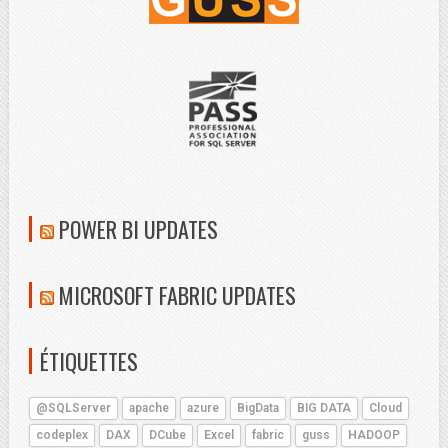
POWER BI UPDATES
MICROSOFT FABRIC UPDATES
ÉTIQUETTES
@SQLServer
apache
azure
BigData
BIG DATA
Cloud
codeplex
DAX
DCube
Excel
fabric
guss
HADOOP