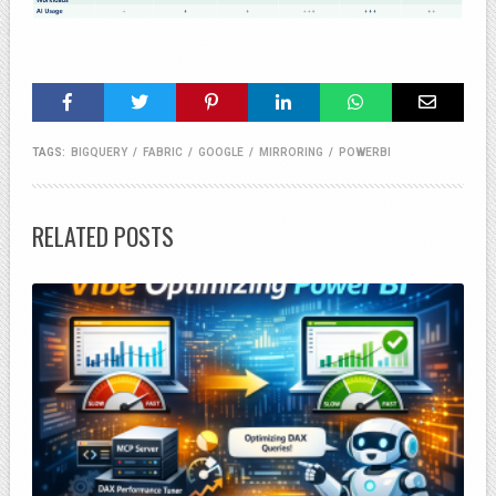
TAGS:
BIGQUERY
/
FABRIC
/
GOOGLE
/
MIRRORING
/
POWERBI
RELATED POSTS