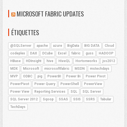
MICROSOFT FABRIC UPDATES
ÉTIQUETTES
@SQLServer
apache
azure
BigData
BIG DATA
Cloud
codeplex
DAX
DCube
Excel
fabric
guss
HADOOP
HBase
HDInsight
hive
HiveQL
Hortonworks
jss2012
MDX
Microsoft
microsoftfabric
MSDN
mstechdays
MVP
ODBC
pig
PowerBI
Power Bi
Power Pivot
PowerPivot
Power Query
PowerShell
PowerView
Power View
Reporting Services
SQL
SQL Server
SQL Server 2012
Sqoop
SSAS
SSIS
SSRS
Tabular
TechDays