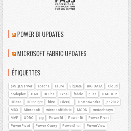
POWER BI UPDATES
MICROSOFT FABRIC UPDATES
ÉTIQUETTES
@SQLServer
apache
azure
BigData
BIG DATA
Cloud
codeplex
DAX
DCube
Excel
fabric
guss
HADOOP
HBase
HDInsight
hive
HiveQL
Hortonworks
jss2012
MDX
Microsoft
microsoftfabric
MSDN
mstechdays
MVP
ODBC
pig
PowerBI
Power Bi
Power Pivot
PowerPivot
Power Query
PowerShell
PowerView