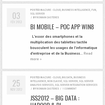
POSTED IN
AZURE - CLOUD
,
BUSINESS INTELLIGENCE
,
FUN
,
03
SQL SERVER
/
BY
ROMAIN CASTERES
FÉV
2013
BI MOBILE – POC APP WIN8
L’essor des smartphones et la
multiplication des tablettes tactile
bousculent les usages de l’informatique
d’entreprise et de la Business…
Read
more »
POSTED IN
AZURE - CLOUD
,
BIG DATA
,
BUSINESS
25
INTELLIGENCE
,
NON CLASSÉ
,
SQL SERVER
,
SQL SERVER
ANALYSIS SERVICES
,
SQL SERVER INTEGRATION SERVICES
NOV
2012
/
BY
ROMAIN CASTERES
/
1 COMMENT
JSS2012 – BIG DATA :