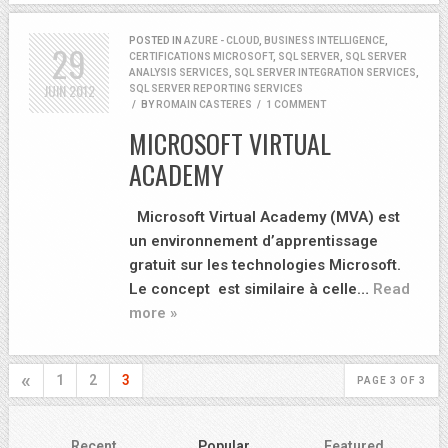
POSTED IN
AZURE - CLOUD
,
BUSINESS INTELLIGENCE
,
29
CERTIFICATIONS MICROSOFT
,
SQL SERVER
,
SQL SERVER
ANALYSIS SERVICES
,
SQL SERVER INTEGRATION SERVICES
,
JUIN
2012
SQL SERVER REPORTING SERVICES
/
BY
ROMAIN CASTERES
/
1 COMMENT
MICROSOFT VIRTUAL
ACADEMY
Microsoft Virtual Academy (MVA) est
un environnement d’apprentissage
gratuit sur les technologies Microsoft.
Le concept est similaire à celle…
Read
more »
«
1
2
3
PAGE 3 OF 3
Recent
Popular
Featured