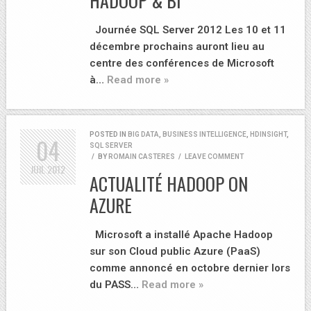
HADOOP & BI
Journée SQL Server 2012 Les 10 et 11
décembre prochains auront lieu au
centre des conférences de Microsoft
à…
Read more »
POSTED IN
BIG DATA
,
BUSINESS INTELLIGENCE
,
HDINSIGHT
,
04
SQL SERVER
/
BY
ROMAIN CASTERES
/
LEAVE COMMENT
JUIL
2012
ACTUALITÉ HADOOP ON
AZURE
Microsoft a installé Apache Hadoop
sur son Cloud public Azure (PaaS)
comme annoncé en octobre dernier lors
du PASS…
Read more »