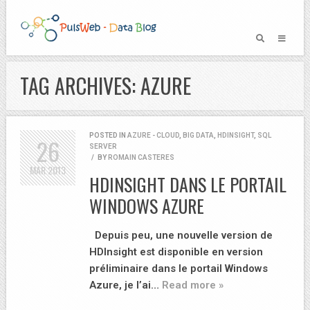
TAG ARCHIVES: AZURE
POSTED IN
AZURE - CLOUD
,
BIG DATA
,
HDINSIGHT
,
SQL
26
SERVER
/
BY
ROMAIN CASTERES
MAR
2013
HDINSIGHT DANS LE PORTAIL
WINDOWS AZURE
Depuis peu, une nouvelle version de
HDInsight est disponible en version
préliminaire dans le portail Windows
Azure, je l’ai…
Read more »