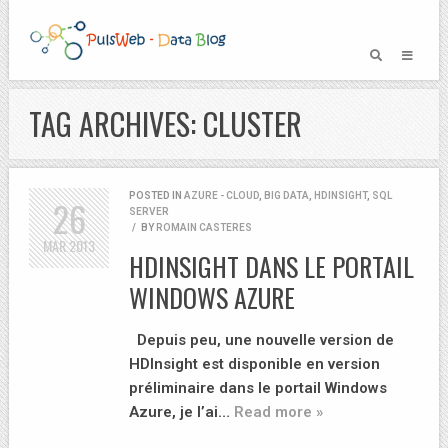
TAG ARCHIVES: CLUSTER
POSTED IN
AZURE - CLOUD
,
BIG DATA
,
HDINSIGHT
,
SQL
26
SERVER
/
BY
ROMAIN CASTERES
MAR
2013
HDINSIGHT DANS LE PORTAIL
WINDOWS AZURE
Depuis peu, une nouvelle version de
HDInsight est disponible en version
préliminaire dans le portail Windows
Azure, je l’ai…
Read more »