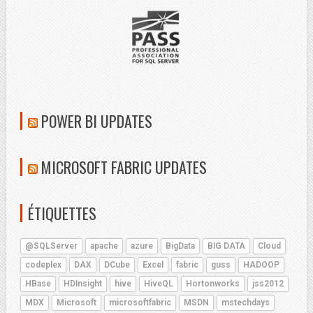
POWER BI UPDATES
MICROSOFT FABRIC UPDATES
ÉTIQUETTES
@SQLServer
apache
azure
BigData
BIG DATA
Cloud
codeplex
DAX
DCube
Excel
fabric
guss
HADOOP
HBase
HDInsight
hive
HiveQL
Hortonworks
jss2012
MDX
Microsoft
microsoftfabric
MSDN
mstechdays