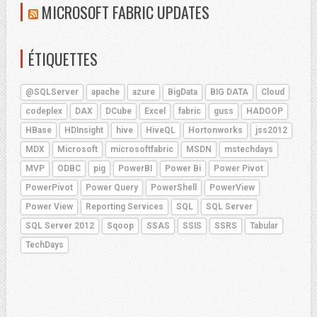
MICROSOFT FABRIC UPDATES
ÉTIQUETTES
@SQLServer
apache
azure
BigData
BIG DATA
Cloud
codeplex
DAX
DCube
Excel
fabric
guss
HADOOP
HBase
HDInsight
hive
HiveQL
Hortonworks
jss2012
MDX
Microsoft
microsoftfabric
MSDN
mstechdays
MVP
ODBC
pig
PowerBI
Power Bi
Power Pivot
PowerPivot
Power Query
PowerShell
PowerView
Power View
Reporting Services
SQL
SQL Server
SQL Server 2012
Sqoop
SSAS
SSIS
SSRS
Tabular
TechDays