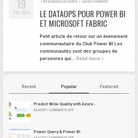
19
/
BY
ROMAIN CASTERES
/
LEAVE COMMENT
LE DATAOPS POUR POWER BI
DÉC
2023
ET MICROSOFT FABRIC
Petit article de retour sur un événement
communautaire du Club Power BI Les
communautés sont des groupes de
personnes qui…
Read more »
Recent
Popular
Featured
Predict Wine Quality with Azure...
03 AOÛT / COMMENTS OFF
Power Query & Power BI
14 AOÛT / COMMENTS OFF