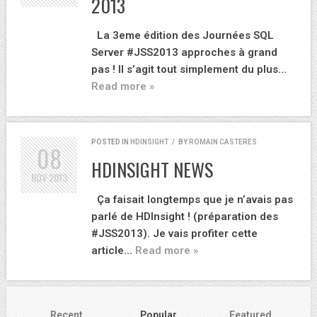
2013
La 3eme édition des Journées SQL
Server #JSS2013 approches à grand
pas ! Il s’agit tout simplement du plus…
Read more »
POSTED IN
HDINSIGHT
/
BY
ROMAIN CASTERES
08
HDINSIGHT NEWS
NOV
2013
Ça faisait longtemps que je n’avais pas
parlé de HDInsight ! (préparation des
#JSS2013). Je vais profiter cette
article…
Read more »
Recent
Popular
Featured