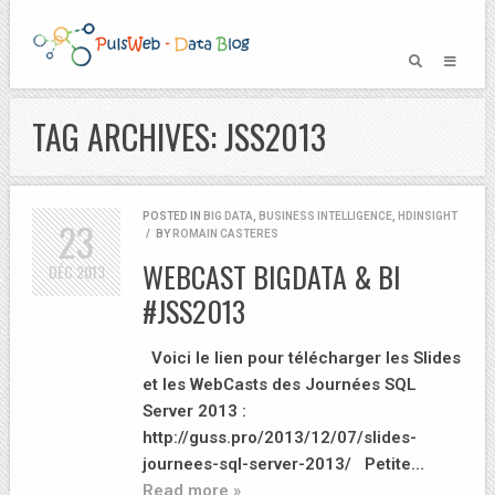
TAG ARCHIVES: JSS2013
POSTED IN
BIG DATA
,
BUSINESS INTELLIGENCE
,
HDINSIGHT
23
/
BY
ROMAIN CASTERES
WEBCAST BIGDATA & BI
DÉC
2013
#JSS2013
Voici le lien pour télécharger les Slides
et les WebCasts des Journées SQL
Server 2013 :
http://guss.pro/2013/12/07/slides-
journees-sql-server-2013/ Petite…
Read more »