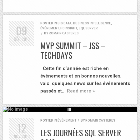
POSTED IN
BIG DATA
,
BUSINESS INTELLIGENCE
,
09
ÉVÉNEMENT
,
HDINSIGHT
,
SQL SERVER
/
BY
ROMAIN CASTERES
DÉC
2013
MVP SUMMIT – JSS –
TECHDAYS
Cette fin d’année est riche en
événements et en bonnes nouvelles,
voici quelques news sur les événements
passés et…
Read more »
POSTED IN
ÉVÉNEMENT
/
BY
ROMAIN CASTERES
12
LES JOURNÉES SQL SERVER
NOV
2013