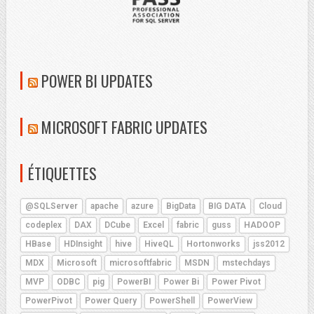
POWER BI UPDATES
MICROSOFT FABRIC UPDATES
ÉTIQUETTES
@SQLServer
apache
azure
BigData
BIG DATA
Cloud
codeplex
DAX
DCube
Excel
fabric
guss
HADOOP
HBase
HDInsight
hive
HiveQL
Hortonworks
jss2012
MDX
Microsoft
microsoftfabric
MSDN
mstechdays
MVP
ODBC
pig
PowerBI
Power Bi
Power Pivot
PowerPivot
Power Query
PowerShell
PowerView