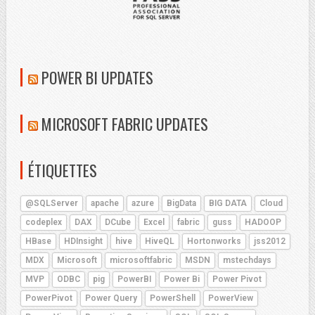
POWER BI UPDATES
MICROSOFT FABRIC UPDATES
ÉTIQUETTES
@SQLServer
apache
azure
BigData
BIG DATA
Cloud
codeplex
DAX
DCube
Excel
fabric
guss
HADOOP
HBase
HDInsight
hive
HiveQL
Hortonworks
jss2012
MDX
Microsoft
microsoftfabric
MSDN
mstechdays
MVP
ODBC
pig
PowerBI
Power Bi
Power Pivot
PowerPivot
Power Query
PowerShell
PowerView