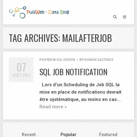
TAG ARCHIVES: MAILAFTERJOB
POSTED IN
SQL SERVER
/
BY
ROMAIN CASTERES
07
SQL JOB NOTIFICATION
AOÛT
2013
Lors d’un Scheduling de Job SQL la
mise en place de notifications devrait
être systématique, au moins en cas…
Read more »
Recent
Popular
Featured