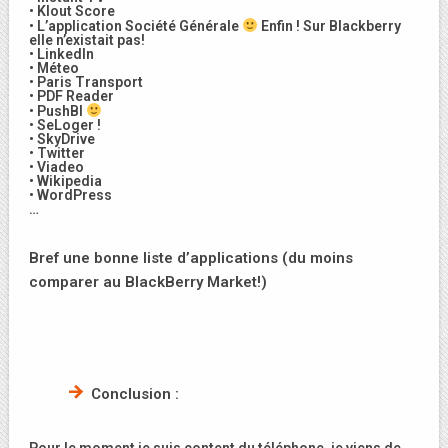
• Klout Score
• L’application Société Générale
Enfin ! Sur Blackberry
elle n’existait pas!
• LinkedIn
• Méteo
• Paris Transport
• PDF Reader
• PushBI
• SeLoger !
• SkyDrive
• Twitter
• Viadeo
• Wikipedia
• WordPress
…
Bref une bonne liste d’applications (du moins
comparer au BlackBerry Market!)
Conclusion :
Pour le moment je suis content du téléphone, je viens de