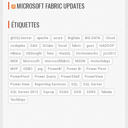
MICROSOFT FABRIC UPDATES
ÉTIQUETTES
@SQLServer
apache
azure
BigData
BIG DATA
Cloud
codeplex
DAX
DCube
Excel
fabric
guss
HADOOP
HBase
HDInsight
hive
HiveQL
Hortonworks
jss2012
MDX
Microsoft
microsoftfabric
MSDN
mstechdays
MVP
ODBC
pig
PowerBI
Power Bi
Power Pivot
PowerPivot
Power Query
PowerShell
PowerView
Power View
Reporting Services
SQL
SQL Server
SQL Server 2012
Sqoop
SSAS
SSIS
SSRS
Tabular
TechDays