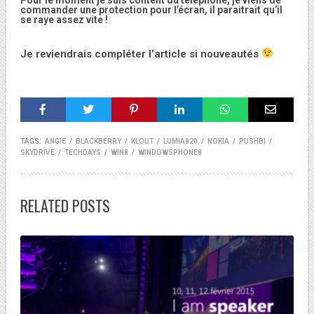
commander une protection pour l’écran, il paraitrait qu’il
se raye assez vite !
Je reviendrais compléter l’article si nouveautés
TAGS:
ANGIE
/
BLACKBERRY
/
KLOUT
/
LUMIA820
/
NOKIA
/
PUSHBI
/
SKYDRIVE
/
TECHDAYS
/
WIN8
/
WINDOWSPHONE8
RELATED POSTS