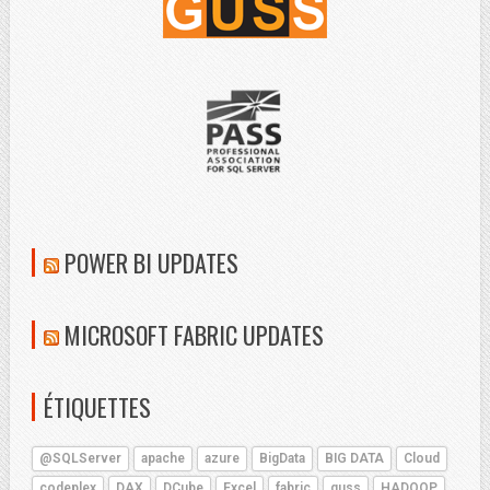
POWER BI UPDATES
MICROSOFT FABRIC UPDATES
ÉTIQUETTES
@SQLServer
apache
azure
BigData
BIG DATA
Cloud
codeplex
DAX
DCube
Excel
fabric
guss
HADOOP