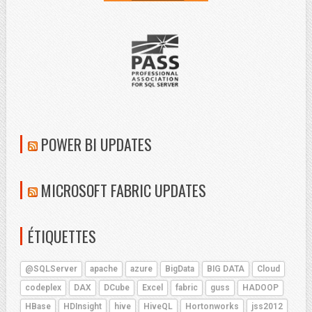
POWER BI UPDATES
MICROSOFT FABRIC UPDATES
ÉTIQUETTES
@SQLServer
apache
azure
BigData
BIG DATA
Cloud
codeplex
DAX
DCube
Excel
fabric
guss
HADOOP
HBase
HDInsight
hive
HiveQL
Hortonworks
jss2012