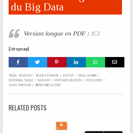
du Big Data
Version longue en PDF :
ICI
[/dropcap]
TAGS:
BIGDATA
/
BLOB STORAGE
/
DISTCP
/
DRILL-DOWN
/
EXTERNAL TABLE
/
HADOOP
/
HIVE ADD-IN EXCEL
/
HIVE ODBC
/
SSAS TABULAR
/
WINDOWS AZURE
RELATED POSTS