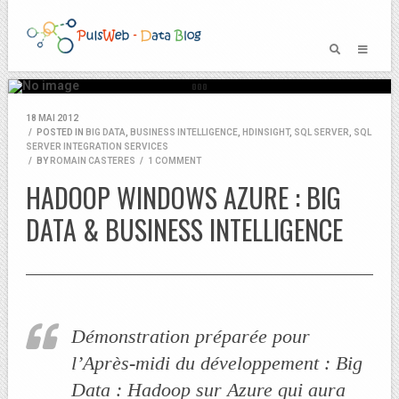
18 MAI 2012
/
POSTED IN
BIG DATA
,
BUSINESS INTELLIGENCE
,
HDINSIGHT
,
SQL SERVER
,
SQL
SERVER INTEGRATION SERVICES
/
BY
ROMAIN CASTERES
/
1 COMMENT
HADOOP WINDOWS AZURE : BIG
DATA & BUSINESS INTELLIGENCE
Démonstration préparée pour
l’Après-midi du développement : Big
Data : Hadoop sur Azure qui aura