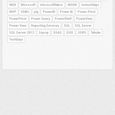
MDX
Microsoft
microsoftfabric
MSDN
mstechdays
MVP
ODBC
pig
PowerBI
Power Bi
Power Pivot
PowerPivot
Power Query
PowerShell
PowerView
Power View
Reporting Services
SQL
SQL Server
SQL Server 2012
Sqoop
SSAS
SSIS
SSRS
Tabular
TechDays