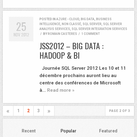
POSTED IN
AZURE - CLOUD
,
BIG DATA
,
BUSINESS
25
INTELLIGENCE
,
NON CLASSÉ
,
SQL SERVER
,
SQL SERVER
ANALYSIS SERVICES
,
SQL SERVER INTEGRATION SERVICES
NOV
2012
/
BY
ROMAIN CASTERES
/
1 COMMENT
JSS2012 – BIG DATA :
HADOOP & BI
Journée SQL Server 2012 Les 10 et 11
décembre prochains auront lieu au
centre des conférences de Microsoft
à…
Read more »
«
»
1
2
3
PAGE 2 OF 3
Recent
Popular
Featured