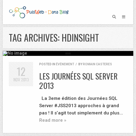
TAG ARCHIVES: HDINSIGHT
POSTED IN
ÉVÉNEMENT
/
BY
ROMAIN CASTERES
12
LES JOURNÉES SQL SERVER
NOV
2013
2013
La 3eme édition des Journées SQL
Server #JSS2013 approches à grand
pas ! Il s’agit tout simplement du plus…
Read more »