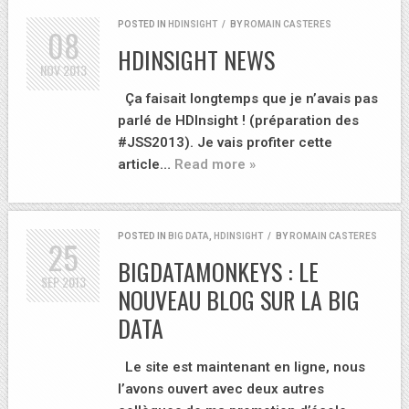
POSTED IN
HDINSIGHT
/
BY
ROMAIN CASTERES
08
HDINSIGHT NEWS
NOV
2013
Ça faisait longtemps que je n’avais pas
parlé de HDInsight ! (préparation des
#JSS2013). Je vais profiter cette
article…
Read more »
POSTED IN
BIG DATA
,
HDINSIGHT
/
BY
ROMAIN CASTERES
25
BIGDATAMONKEYS : LE
SEP
2013
NOUVEAU BLOG SUR LA BIG
DATA
Le site est maintenant en ligne, nous
l’avons ouvert avec deux autres