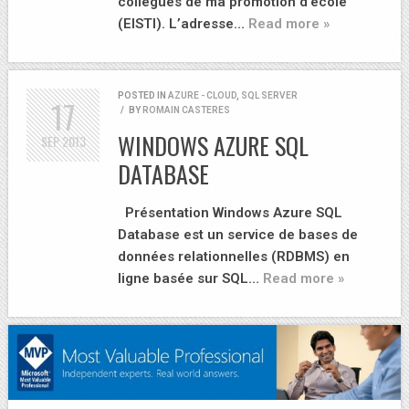
collègues de ma promotion d’école
(EISTI). L’adresse…
Read more »
POSTED IN
AZURE - CLOUD
,
SQL SERVER
17
/
BY
ROMAIN CASTERES
WINDOWS AZURE SQL
SEP
2013
DATABASE
Présentation Windows Azure SQL
Database est un service de bases de
données relationnelles (RDBMS) en
ligne basée sur SQL…
Read more »