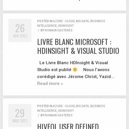
POSTED IN
AZURE - CLOUD
,
BIG DATA
,
BUSINESS
26
INTELLIGENCE
,
HDINSIGHT
/
BY
ROMAIN CASTERES
AVR
2013
LIVRE BLANC MICROSOFT :
HDINSIGHT & VISUAL STUDIO
Le Livre Blanc HDInsight & Visual
Studio est publié
Nous l’avons
corédigé avec Jérome Christ, Yazid…
Read more »
POSTED IN
AZURE - CLOUD
,
BIG DATA
,
BUSINESS
29
INTELLIGENCE
,
HDINSIGHT
/
BY
ROMAIN CASTERES
MAR
2013
HIVEQL USER DEFINED