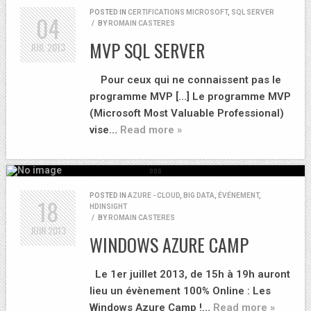
POSTED IN
CERTIFICATIONS MICROSOFT
,
SQL SERVER
04
/
BY
ROMAIN CASTERES
MVP SQL SERVER
JUIL
2013
Pour ceux qui ne connaissent pas le
programme MVP […] Le programme MVP
(Microsoft Most Valuable Professional)
vise…
Read more »
POSTED IN
AZURE - CLOUD
,
BIG DATA
,
ÉVÉNEMENT
,
18
HDINSIGHT
/
BY
ROMAIN CASTERES
JUIN
2013
WINDOWS AZURE CAMP
Le 1er juillet 2013, de 15h à 19h auront
lieu un évènement 100% Online : Les
Windows Azure Camp !…
Read more »