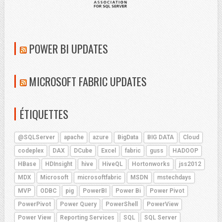
POWER BI UPDATES
MICROSOFT FABRIC UPDATES
ÉTIQUETTES
@SQLServer
apache
azure
BigData
BIG DATA
Cloud
codeplex
DAX
DCube
Excel
fabric
guss
HADOOP
HBase
HDInsight
hive
HiveQL
Hortonworks
jss2012
MDX
Microsoft
microsoftfabric
MSDN
mstechdays
MVP
ODBC
pig
PowerBI
Power Bi
Power Pivot
PowerPivot
Power Query
PowerShell
PowerView
Power View
Reporting Services
SQL
SQL Server