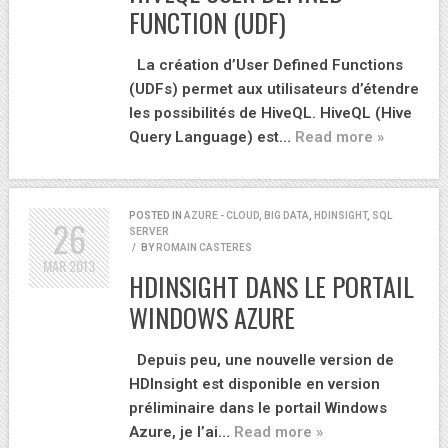
FUNCTION (UDF)
La création d’User Defined Functions
(UDFs) permet aux utilisateurs d’étendre
les possibilités de HiveQL. HiveQL (Hive
Query Language) est…
Read more »
POSTED IN
AZURE - CLOUD
,
BIG DATA
,
HDINSIGHT
,
SQL
26
SERVER
/
BY
ROMAIN CASTERES
MAR
2013
HDINSIGHT DANS LE PORTAIL
WINDOWS AZURE
Depuis peu, une nouvelle version de
HDInsight est disponible en version
préliminaire dans le portail Windows
Azure, je l’ai…
Read more »