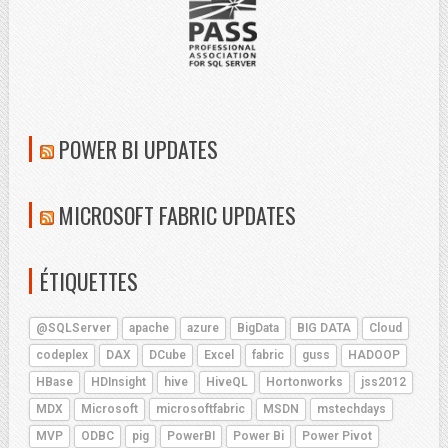
POWER BI UPDATES
MICROSOFT FABRIC UPDATES
ÉTIQUETTES
@SQLServer
apache
azure
BigData
BIG DATA
Cloud
codeplex
DAX
DCube
Excel
fabric
guss
HADOOP
HBase
HDInsight
hive
HiveQL
Hortonworks
jss2012
MDX
Microsoft
microsoftfabric
MSDN
mstechdays
MVP
ODBC
pig
PowerBI
Power Bi
Power Pivot