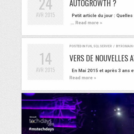
24
AUTOGROWTH ?
AVR
2015
Petit article du jour : Quell
…
Read more »
POSTED IN
FUN
,
SQL SERVER
/
BY
ROMAIN 
14
VERS DE NOUVELLES 
AVR
2015
En Mai 2015 et après 3 ans et 
Read more »