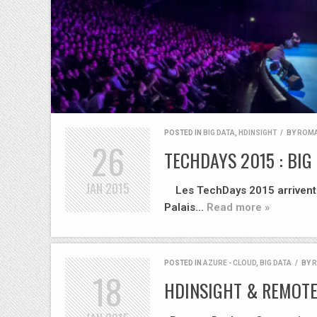
POSTED IN
BIG DATA
,
HDINSIGHT
/
BY
ROMA
26
TECHDAYS 2015 : BIG
JAN
2015
Les TechDays 2015 arrivent à
Palais…
Read more »
POSTED IN
AZURE - CLOUD
,
BIG DATA
/
BY
R
18
HDINSIGHT & REMOT