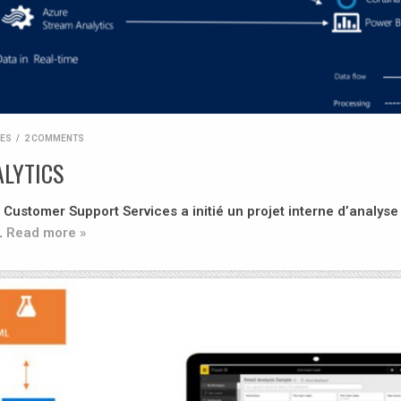
RES
/
2 COMMENTS
ALYTICS
Customer Support Services a initié un projet interne d’analyse
…
Read more »