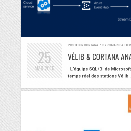
POSTED IN
CORTANA
/
BY
ROMAIN CASTE
25
VÉLIB & CORTANA AN
MAR
2016
L’équipe SQL/BI de Microsoft 
temps réel des stations Vélib