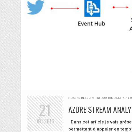
POSTED IN
AZURE - CLOUD
,
BIG DATA
/
BY
R
21
AZURE STREAM ANALY
DÉC
2015
Dans cet article je vais prés
permettant d’appeler en temp