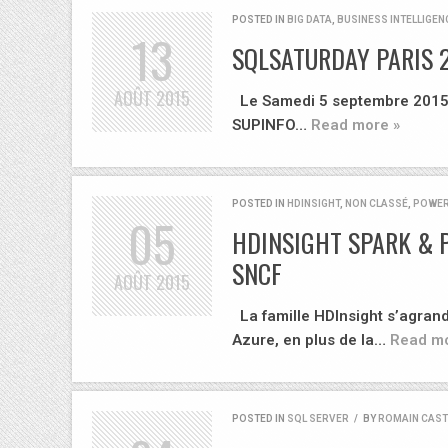
POSTED IN
BIG DATA
,
BUSINESS INTELLIGEN
13
SQLSATURDAY PARIS 
AOÛT
2015
Le Samedi 5 septembre 2015 à
SUPINFO…
Read more »
POSTED IN
HDINSIGHT
,
NON CLASSÉ
,
POWER
05
HDINSIGHT SPARK & P
SNCF
AOÛT
2015
La famille HDInsight s’agrandi
Azure, en plus de la…
Read mo
POSTED IN
SQL SERVER
/
BY
ROMAIN CAS