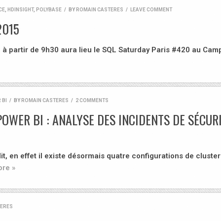
CE
,
HDINSIGHT
,
POLYBASE
/
BY
ROMAIN CASTERES
/
LEAVE COMMENT
2015
 partir de 9h30 aura lieu le SQL Saturday Paris #420 au Cam
 BI
/
BY
ROMAIN CASTERES
/
2 COMMENTS
OWER BI : ANALYSE DES INCIDENTS DE SÉCUR
t, en effet il existe désormais quatre configurations de cluste
re »
TERES