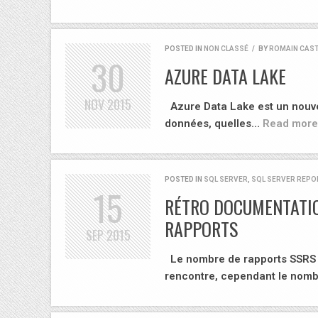
POSTED IN
NON CLASSÉ
/
BY
ROMAIN CAS
30
AZURE DATA LAKE
NOV
2015
Azure Data Lake est un nouvea
données, quelles…
Read more
POSTED IN
SQL SERVER
,
SQL SERVER REPO
15
RÉTRO DOCUMENTATIO
RAPPORTS
SEP
2015
Le nombre de rapports SSRS n
rencontre, cependant le nom