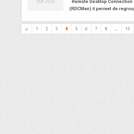
JAN
2015
Remote Desktop Connection M
(RDCMan) il permet de regro
«
1
2
3
4
5
6
7
8
…
13