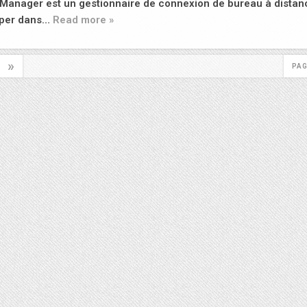
anager est un gestionnaire de connexion de bureau à distan
uper dans…
Read more »
»
PAG