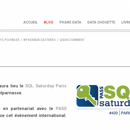
ACCUEIL
BLOG
PHARE DATA
DATA CHOUETTE
LIVR
HT
,
POLYBASE
/
BY
ROMAIN CASTERES
/
LEAVE COMMENT
ura lieu le
SQL Saturday Paris
ntparnasse.
S
en partenariat avec le
PASS
se cet évènement international.