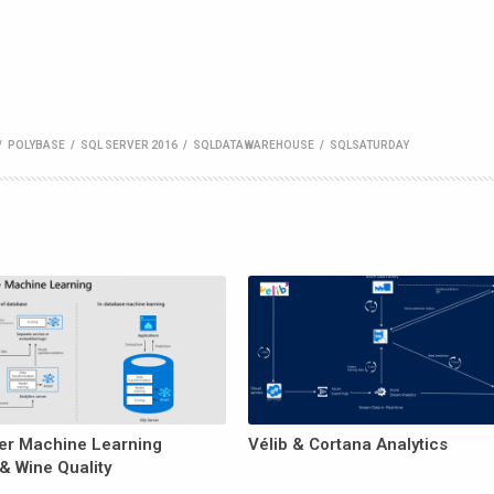
/
POLYBASE
/
SQL SERVER 2016
/
SQLDATAWAREHOUSE
/
SQLSATURDAY
er Machine Learning
Vélib & Cortana Analytics
& Wine Quality