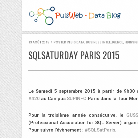
13 AOÛT 2015
/
POSTED IN
BIG DATA
,
BUSINESS INTELLIGENCE
,
HDINSIG
SQLSATURDAY PARIS 2015
Le
Samedi 5 septembre 2015
à partir de
9h30
a
#420
au Campus
SUPINFO
Paris dans la Tour Mo
Pour la troisième année consécutive, le
GUS
(Professional Association for SQL Server) organi
Pour suivre l’évènement :
#SQLSatParis
.