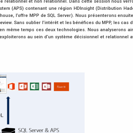
e relationnel et non relationnel. Dans cette session nous verr
ystem (APS) contenant une région HDInsight (Distribution Ha
house, l’offre MPP de SQL Server). Nous présenterons ensuite 
view. Sans oublier l’intérêt et les bénéfices du MPP, les cas 
ser en même temps ces deux technologies. Nous analyserons ai
xploiterons au sein d’un système décisionnel et relationnel 