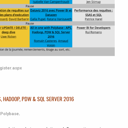
gister.aspx
PS, HADOOP, PDW & SQL SERVER 2016
r
Polybase
.